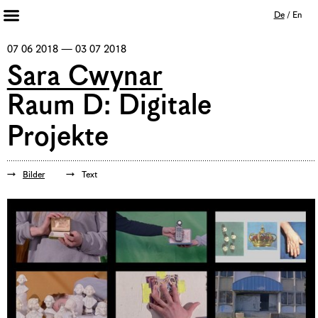
De
/
En
Artists 2013 – 2020
07 06 2018 — 03 07 2018
Archiv
Sara Cwynar
Journal
Raum D: Digitale
Mission
Projekte
Institution
Impressum
Datenschutz
Unterstützer
Bilder
Text
Bookshop