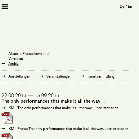
De
/
En
Artists 2013 – 2020
Archiv
Journal
Mission
Aktuelle Pressedownloads
Institution
Vorschau
Impressum
Archiv
Datenschutz
Unterstützer
Ausstellungen
Veranstaltungen
Kunstvermittlung
Bookshop
22 08 2013 — 15 09 2013
The only performances that make it all the way …
KM– The only performances that make it all the way ... herunterladen
KM– Presse The only performances that make it all the way… herunterladen