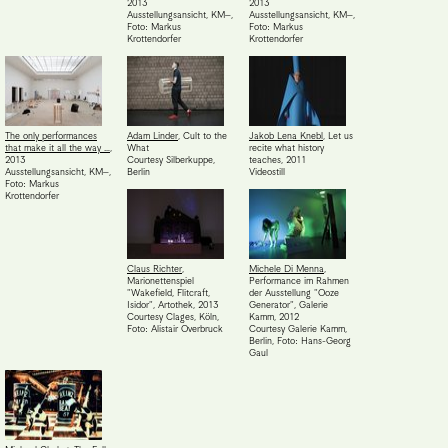
2013
2013
Ausstellungsansicht, KM–
,
Ausstellungsansicht, KM–
,
Foto: Markus
Foto: Markus
Krottendorfer
Krottendorfer
The only performances
Adam Linder
,
Cult to the
Jakob Lena Knebl
,
Let us
that make it all the way …
,
What
recite what history
2013
Courtesy Silberkuppe,
teaches
,
2011
Ausstellungsansicht, KM–
,
Berlin
Videostill
Foto: Markus
Krottendorfer
Claus Richter
,
Michele Di Menna
,
Marionettenspiel
Performance im Rahmen
"Wakefield, Flitcraft,
der Ausstellung "Ooze
Isidor", Artothek
,
2013
Generator", Galerie
Courtesy Clages, Köln,
Kamm
,
2012
Foto: Alistair Overbruck
Courtesy Galerie Kamm,
Berlin
,
Foto: Hans-Georg
Gaul