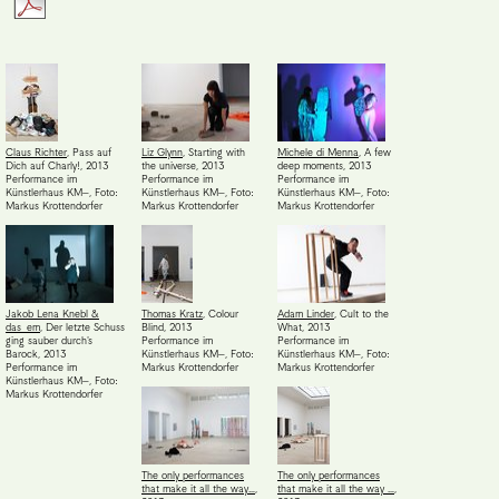
Claus Richter
,
Pass auf
Liz Glynn
,
Starting with
Michele di Menna
,
A few
Dich auf Charly!
,
2013
the universe
,
2013
deep moments
,
2013
Performance im
Performance im
Performance im
Künstlerhaus KM–
,
Foto:
Künstlerhaus KM–
,
Foto:
Künstlerhaus KM–
,
Foto:
Markus Krottendorfer
Markus Krottendorfer
Markus Krottendorfer
Jakob Lena Knebl &
Thomas Kratz
,
Colour
Adam Linder
,
Cult to the
das_em
,
Der letzte Schuss
Blind
,
2013
What
,
2013
ging sauber durch's
Performance im
Performance im
Barock
,
2013
Künstlerhaus KM–
,
Foto:
Künstlerhaus KM–
,
Foto:
Performance im
Markus Krottendorfer
Markus Krottendorfer
Künstlerhaus KM–
,
Foto:
Markus Krottendorfer
The only performances
The only performances
that make it all the way…
,
that make it all the way …
,