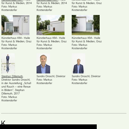
für Kunst & Medien
,
2014
für Kunst & Medien
,
2014
für Kunst & Medien, Graz
Foto: Markus
Foto: Markus
Foto: Markus
Krottendorfer
Krottendorfer
Krottendorfer
Künstlerhaus KM– Halle
Künstlerhaus KM– Halle
Künstlerhaus KM– Halle
für Kunst & Medien, Graz
für Kunst & Medien, Graz
für Kunst & Medien, Graz
Foto: Markus
Foto: Markus
Foto: Markus
Krottendorfer
Krottendorfer
Krottendorfer
Stephan Dillemuth
,
Sandro Droschl, Direktor
Sandro Droschl, Direktor
Direktor Sandro Droschl,
Foto: Markus
Foto: Markus
in der Ausstellung „Schall
Krottendorfer
Krottendorfer
und Rauch – eine Revue
in Bildern“, Stephan
Dillemuth
,
2017
Foto: Markus
Krottendorfer