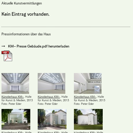
Aktuelle Kunstvermittlungen
Kein Eintrag vorhanden.
Pressinformationen über das Haus
KM– Presse Gebäude.pdf herunterladen
Künstlerhaus KM–
,
Halle
Künstlerhaus KM–
,
Halle
Künstlerhaus KM–
,
Halle
für Kunst & Medien
,
2013
für Kunst & Medien
,
2013
für Kunst & Medien
,
2013
Foto: Peter Eder
Foto: Peter Eder
Foto: Peter Eder
Künstlerhaus KM–
,
Halle
Künstlerhaus KM–
,
Halle
künstlerhaus KM– Halle