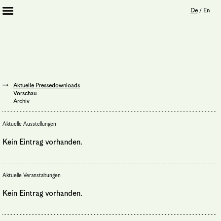
De
/
En
Artists 2013 – 2020
Archiv
Journal
Mission
Aktuelle Pressedownloads
Institution
Vorschau
Impressum
Archiv
Datenschutz
Unterstützer
Aktuelle Ausstellungen
Bookshop
Kein Eintrag vorhanden.
Aktuelle Veranstaltungen
Kein Eintrag vorhanden.