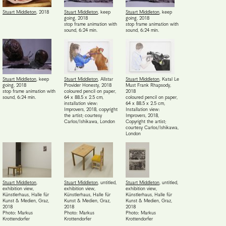
Stuart Middleton
,
2018
Stuart Middleton
,
keep
Stuart Middleton
,
keep
going
,
2018
going
,
2018
stop frame animation with
stop frame animation with
sound, 6:24 min.
sound, 6:24 min.
Stuart Middleton
,
keep
Stuart Middleton
,
Allstar
Stuart Middleton
,
Katal Le
going
,
2018
Provider Honesty
,
2018
Must Frank Rhapsody
,
stop frame animation with
coloured pencil on paper,
2018
sound, 6:24 min.
64 x 88.5 x 2.5 cm
,
coloured pencil on paper,
installation view:
64 x 88.5 x 2.5 cm
,
Improvers, 2018, copyright
Installation view:
the artist; courtesy
Improvers, 2018,
Carlos/Ishikawa, London
Copyright the artist;
courtesy Carlos/Ishikawa,
London
Stuart Middleton
,
Stuart Middleton
,
untitled,
Stuart Middleton
,
untitled,
exhibition view,
exhibition view,
exhibition view,
Künstlerhaus, Halle für
Künstlerhaus, Halle für
Künstlerhaus, Halle für
Kunst & Medien, Graz
,
Kunst & Medien, Graz
,
Kunst & Medien, Graz
,
2018
2018
2018
Photo: Markus
Photo: Markus
Photo: Markus
Krottendorfer
Krottendorfer
Krottendorfer