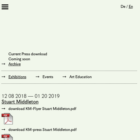
De
/
En
Artists 2013 – 2020
Archive
Journal
Mission
Current Press download
Institution
Coming soon
Imprint
Archive
Privacy Policy
Supporters
Exhibitions
Events
Art Education
Bookshop
12 08 2018 — 01 20 2019
Stuart Middleton
download KM-Flyer Stuart Middleton.pdf
download KM-press Stuart Middleton.pdf