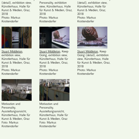
(detail), exhibition view,
Personality, exhibition
(detail), exhibition view,
Künstlerhaus, Halle für
view, Künstlerhaus, Halle
Künstlerhaus, Halle für
Kunst & Medien, Graz
,
für Kunst & Medien, Graz
,
Kunst & Medien, Graz
,
2018
2018
2018
Photo: Markus
Photo: Markus
Photo: Markus
Krottendorfer
Krottendorfer
Krottendorfer
Stuart Middleton
,
Stuart Middleton
,
Keep
Stuart Middleton
,
Keep
exhibition view,
Going, exhibition view,
Going (detail), exhibition
Künstlerhaus, Halle für
Künstlerhaus, Halle für
view, Künstlerhaus, Halle
Kunst & Medien, Graz
,
Kunst & Medien, Graz
,
für Kunst & Medien, Graz
,
2018
2018
2018
Photo: Markus
Photo: Markus
Photo: Markus
Krottendorfer
Krottendorfer
Krottendorfer
Motivation and
Motivation and
Personality,
Personality,
Ausstellungsansicht,
Ausstellungsansicht,
Künstlerhaus, Halle für
Künstlerhaus, Halle für
Kunst & Medien, Graz
Kunst & Medien, Graz
Foto: Markus
Foto: Markus
Krottendorfer
Krottendorfer