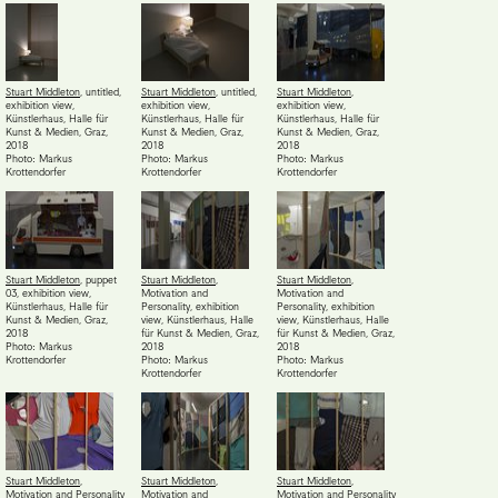
Stuart Middleton
,
untitled,
Stuart Middleton
,
untitled,
Stuart Middleton
,
exhibition view,
exhibition view,
exhibition view,
Künstlerhaus, Halle für
Künstlerhaus, Halle für
Künstlerhaus, Halle für
Kunst & Medien, Graz
,
Kunst & Medien, Graz
,
Kunst & Medien, Graz
,
2018
2018
2018
Photo: Markus
Photo: Markus
Photo: Markus
Krottendorfer
Krottendorfer
Krottendorfer
Stuart Middleton
,
puppet
Stuart Middleton
,
Stuart Middleton
,
03, exhibition view,
Motivation and
Motivation and
Künstlerhaus, Halle für
Personality, exhibition
Personality, exhibition
Kunst & Medien, Graz
,
view, Künstlerhaus, Halle
view, Künstlerhaus, Halle
2018
für Kunst & Medien, Graz
,
für Kunst & Medien, Graz
,
Photo: Markus
2018
2018
Krottendorfer
Photo: Markus
Photo: Markus
Krottendorfer
Krottendorfer
Stuart Middleton
,
Stuart Middleton
,
Stuart Middleton
,
Motivation and Personality
Motivation and
Motivation and Personality