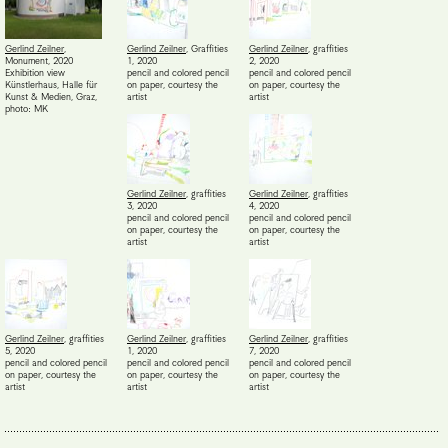
Gerlind Zeilner
,
Gerlind Zeilner
,
Graffities
Gerlind Zeilner
,
graffities
Monument
,
2020
1
,
2020
2
,
2020
Exhibition view
pencil and colored pencil
pencil and colored pencil
Künstlerhaus, Halle für
on paper
,
courtesy the
on paper
,
courtesy the
Kunst & Medien, Graz
,
artist
artist
photo: MK
Gerlind Zeilner
,
graffities
Gerlind Zeilner
,
graffities
3
,
2020
4
,
2020
pencil and colored pencil
pencil and colored pencil
on paper
,
courtesy the
on paper
,
courtesy the
artist
artist
Gerlind Zeilner
,
graffities
Gerlind Zeilner
,
graffities
Gerlind Zeilner
,
graffities
5
,
2020
1
,
2020
7
,
2020
pencil and colored pencil
pencil and colored pencil
pencil and colored pencil
on paper
,
courtesy the
on paper
,
courtesy the
on paper
,
courtesy the
artist
artist
artist