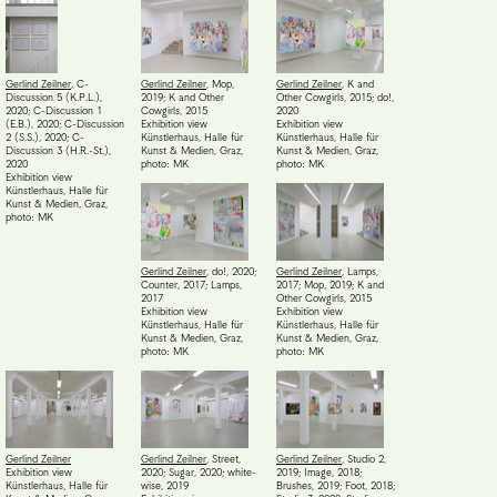
Gerlind Zeilner
,
C-
Gerlind Zeilner
,
Mop,
Gerlind Zeilner
,
K and
Discussion 5 (K.P.L.),
2019; K and Other
Other Cowgirls, 2015; do!,
2020; C-Discussion 1
Cowgirls, 2015
2020
(E.B.), 2020; C-Discussion
Exhibition view
Exhibition view
2 (S.S.), 2020; C-
Künstlerhaus, Halle für
Künstlerhaus, Halle für
Discussion 3 (H.R.-St.),
Kunst & Medien, Graz
,
Kunst & Medien, Graz
,
2020
photo: MK
photo: MK
Exhibition view
Künstlerhaus, Halle für
Kunst & Medien, Graz
,
photo: MK
Gerlind Zeilner
,
do!, 2020;
Gerlind Zeilner
,
Lamps,
Counter, 2017; Lamps,
2017; Mop, 2019; K and
2017
Other Cowgirls, 2015
Exhibition view
Exhibition view
Künstlerhaus, Halle für
Künstlerhaus, Halle für
Kunst & Medien, Graz
,
Kunst & Medien, Graz
,
photo: MK
photo: MK
Gerlind Zeilner
Gerlind Zeilner
,
Street,
Gerlind Zeilner
,
Studio 2,
Exhibition view
2020; Sugar, 2020; white-
2019; Image, 2018;
Künstlerhaus, Halle für
wise, 2019
Brushes, 2019; Foot, 2018;