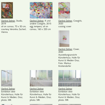
Gerlind Zeilner
,
Studio
,
Gerlind Zeilner
,
K und
Gerlind Zeilner
,
Cowgirls
,
2019
andere Cowgirls
,
2015
2020
oil on canvas, 70 x 50 cm
,
egg tempera, oil on
catalog cover
courtesy Veronika Zacherl,
canvas, 160 x 220 cm
Vienna
Gerlind Zeilner
,
Cover
,
2020
Ausstellungsansicht
Künstlerhaus, Halle für
Kunst & Medien Graz
,
Foto: Markus
Krottendorfer
Gerlind Zeilner
Gerlind Zeilner
Gerlind Zeilner
Exhibition view
Exhibition view
Exhibition view
Künstlerhaus, Halle für
Künstlerhaus, Halle für
Künstlerhaus, Halle für
Kunst & Medien, Graz
,
Kunst & Medien, Graz
,
Kunst & Medien, Graz
,
photo: MK
photo: MK
photo: MK