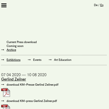
De
/
En
Artists 2013 – 2020
Archive
Journal
Mission
Current Press download
Institution
Coming soon
Imprint
Archive
Privacy Policy
Supporters
Exhibitions
Events
Art Education
Bookshop
07 04 2020 — 10 08 2020
Gerlind Zeilner
download KM–Presse Gerlind Zeilner.pdf
download KM–press Gerlind Zeilner.pdf