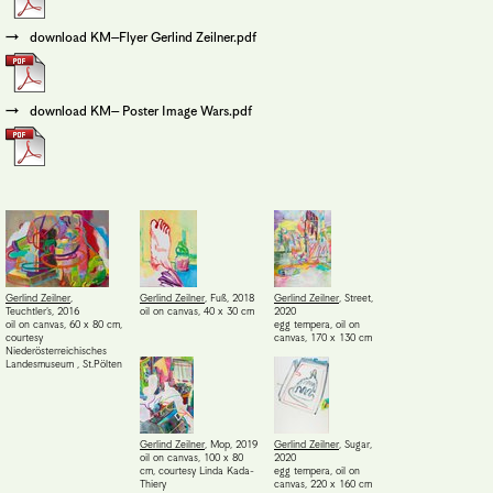
download KM–Flyer Gerlind Zeilner.pdf
download KM– Poster Image Wars.pdf
Gerlind Zeilner
,
Gerlind Zeilner
,
Fuß
,
2018
Gerlind Zeilner
,
Street
,
Teuchtler's
,
2016
oil on canvas, 40 x 30 cm
2020
oil on canvas, 60 x 80 cm
,
egg tempera, oil on
courtesy
canvas, 170 x 130 cm
Niederösterreichisches
Landesmuseum , St.Pölten
Gerlind Zeilner
,
Mop
,
2019
Gerlind Zeilner
,
Sugar
,
oil on canvas, 100 x 80
2020
cm
,
courtesy Linda Kada-
egg tempera, oil on
Thiery
canvas, 220 x 160 cm