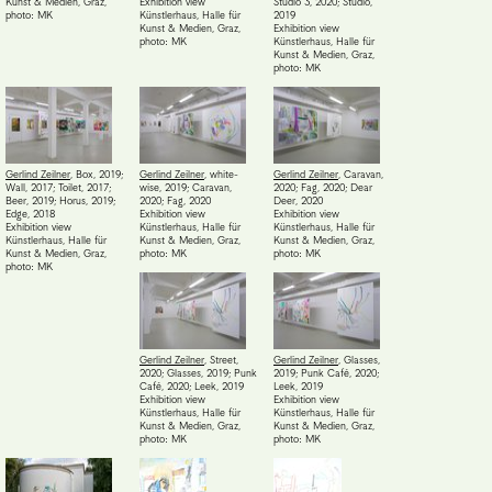
Kunst & Medien, Graz
,
Exhibition view
Studio 3, 2020; Studio,
photo: MK
Künstlerhaus, Halle für
2019
Kunst & Medien, Graz
,
Exhibition view
photo: MK
Künstlerhaus, Halle für
Kunst & Medien, Graz
,
photo: MK
Gerlind Zeilner
,
Box, 2019;
Gerlind Zeilner
,
white-
Gerlind Zeilner
,
Caravan,
Wall, 2017; Toilet, 2017;
wise, 2019; Caravan,
2020; Fag, 2020; Dear
Beer, 2019; Horus, 2019;
2020; Fag, 2020
Deer, 2020
Edge, 2018
Exhibition view
Exhibition view
Exhibition view
Künstlerhaus, Halle für
Künstlerhaus, Halle für
Künstlerhaus, Halle für
Kunst & Medien, Graz
,
Kunst & Medien, Graz
,
Kunst & Medien, Graz
,
photo: MK
photo: MK
photo: MK
Gerlind Zeilner
,
Street,
Gerlind Zeilner
,
Glasses,
2020; Glasses, 2019; Punk
2019; Punk Café, 2020;
Café, 2020; Leek, 2019
Leek, 2019
Exhibition view
Exhibition view
Künstlerhaus, Halle für
Künstlerhaus, Halle für
Kunst & Medien, Graz
,
Kunst & Medien, Graz
,
photo: MK
photo: MK