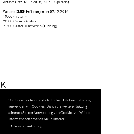
Abfahrt Graz 07.12.2016, 23:30, Opernring
Weitere CMRK Eröffnungen am 07.12.2016:
19:00 < rotor >
20:00 Camera Austria
21:00 Grazer Kunstverein (Führung)
Um Ihnen das bestmögliche Online-Erlebnis zu bieten,
Künstlerhaus
verwenden wir Cookies. Durch die weitere Nutzung
Halle für Kunst & Medien
stimmen Sie der Verwendung von Cookies zu. Weitere
Burgring 2
Informationen erhalten Sie in unserer
8010 Graz, Austria
Datenschutzerklärung.