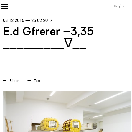
De
/
En
Artists 2013 – 2020
08 12 2016 — 26 02 2017
Archiv
E.d Gfrerer –3,35
Journal
_________∇__
Mission
Institution
Impressum
Datenschutz
Unterstützer
Bookshop
Bilder
Text