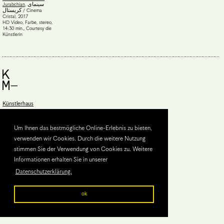
Jurabchian
,
سینمای
کریستال / Cinema
Cristal
,
2017
HD Video, Farbe, stereo,
14:30 min.
,
Courtesy die
Künstlerin
Künstlerhaus
Halle für Kunst & Medien
Burgring 2
Um Ihnen das bestmögliche Online-Erlebnis zu bieten,
8010 Graz, Austria
verwenden wir Cookies. Durch die weitere Nutzung
stimmen Sie der Verwendung von Cookies zu. Weitere
HALLE FÜR KUNST
Informationen erhalten Sie in unserer
Steiermark
Datenschutzerklärung.
ok