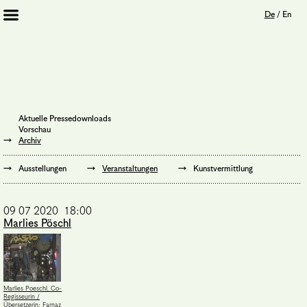
De
/
En
Artists 2013 – 2020
Archiv
Journal
Mission
Aktuelle Pressedownloads
Institution
Vorschau
Impressum
Archiv
Datenschutz
Unterstützer
Ausstellungen
Veranstaltungen
Kunstvermittlung
Bookshop
09 07 2020 18:00
Marlies Pöschl
Marlies Poeschl, Co-
Regisseurin /
Übersetzerin: Farnaz