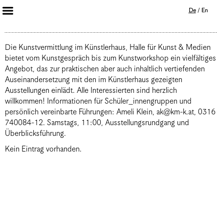
De
/
En
Artists 2013 – 2020
Archiv
Die Kunstvermittlung im Künstlerhaus, Halle für Kunst & Medien
bietet vom Kunstgespräch bis zum Kunstworkshop ein vielfältiges
Journal
Angebot, das zur praktischen aber auch inhaltlich vertiefenden
Mission
Auseinandersetzung mit den im Künstlerhaus gezeigten
Institution
Ausstellungen einlädt. Alle Interessierten sind herzlich
Impressum
willkommen! Informationen für Schüler_innengruppen und
Datenschutz
persönlich vereinbarte Führungen: Ameli Klein, ak@km-k.at, 0316
Unterstützer
740084-12. Samstags, 11:00, Ausstellungsrundgang und
Bookshop
Überblicksführung.
Kein Eintrag vorhanden.