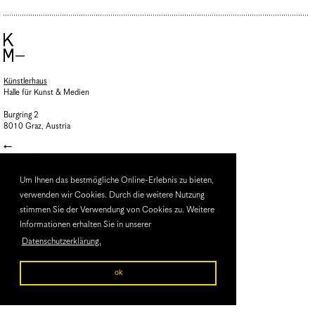
Künstlerhaus
Halle für Kunst & Medien
Burgring 2
8010 Graz, Austria
HALLE FÜR KUNST
Steiermark
Um Ihnen das bestmögliche Online-Erlebnis zu bieten,
verwenden wir Cookies. Durch die weitere Nutzung
stimmen Sie der Verwendung von Cookies zu. Weitere
Informationen erhalten Sie in unserer
Datenschutzerklärung.
ok